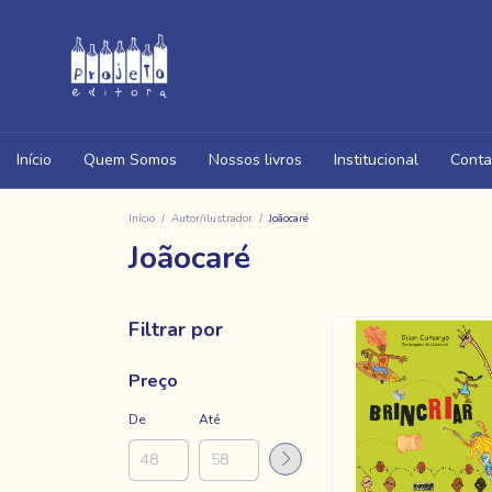
Início
Quem Somos
Nossos livros
Institucional
Conta
Início
/
Autor/ilustrador
/
Joãocaré
Joãocaré
Filtrar por
Preço
De
Até