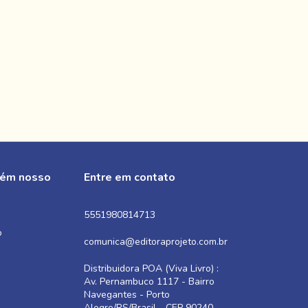
bém nosso
Entre em contato
5551980814713
o
comunica@editoraprojeto.com.br
Distribuidora POA (Viva Livro) :
Av. Pernambuco 1117 - Bairro
Navegantes - Porto
Alegre/RS/Brasil - CEP 90240-