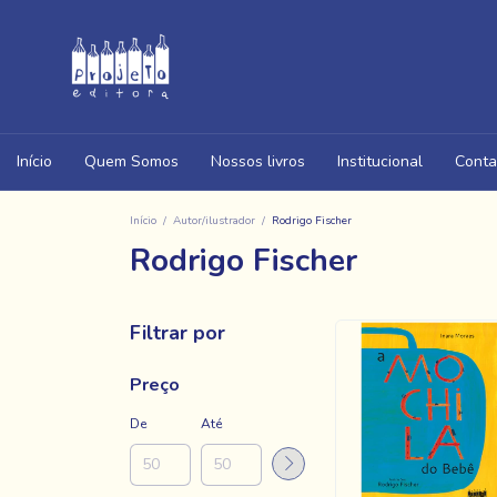
Início
Quem Somos
Nossos livros
Institucional
Conta
Início
/
Autor/ilustrador
/
Rodrigo Fischer
Rodrigo Fischer
Filtrar por
Preço
De
Até