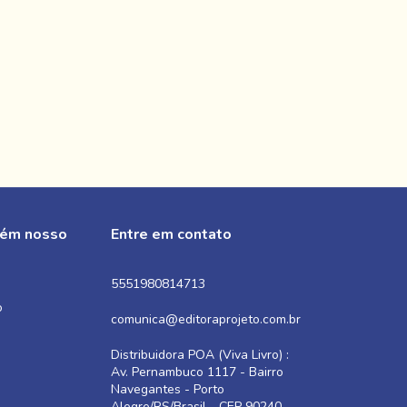
bém nosso
Entre em contato
5551980814713
o
comunica@editoraprojeto.com.br
Distribuidora POA (Viva Livro) :
Av. Pernambuco 1117 - Bairro
Navegantes - Porto
Alegre/RS/Brasil - CEP 90240-