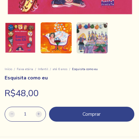
Início
/
Faixa etária
/
Infantil
/
até 6 anos
/
Esquisita como eu
Esquisita como eu
R$48,00