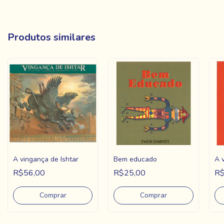
Produtos similares
A vingança de Ishtar
Bem educado
A v
R$56,00
R$25,00
R$